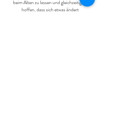
beim Alten zu lassen und gleichzeitig zu
hoffen, dass sich etwas ändert
Albert Einstein
,
Physiker
“
Unser Leben ist nichts anderes als das, worauf
wir unsere Aufmerksamkeit richten.
William James
,
Begründer der Psychologie,
1890
Kontakt