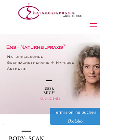
Ens - Naturheilpraxis
Naturheilkunde
Gesprächstherapie + Hypnose
Ästhetik
ÜBER
MICH
ANUK C. ENS >
Termin online buchen
BODY- SCAN