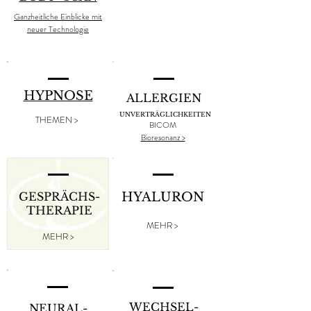
SCHMERZ-
THERAPIE
Ganzheitliche Einblicke mit
neuer Technologie
MEHR >
HYPNOSE
ALLERGIEN
UNVERTRÄGLICHKEITEN
THEMEN >
BICOM
Bioresonanz >
GESPRÄCHS-
HYALURON
THERAPIE
MEHR >
MEHR >
WECHSEL-
NEURAL-